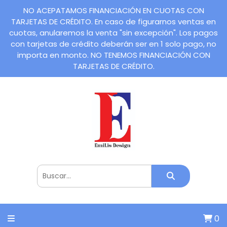
NO ACEPATAMOS FINANCIACIÓN EN CUOTAS CON
TARJETAS DE CRÉDITO. En caso de figurarnos ventas en
cuotas, anularemos la venta "sin excepción". Los pagos
con tarjetas de crédito deberán ser en 1 solo pago, no
importa en monto. NO TENEMOS FINANCIACIÓN CON
TARJETAS DE CRÉDITO.
0