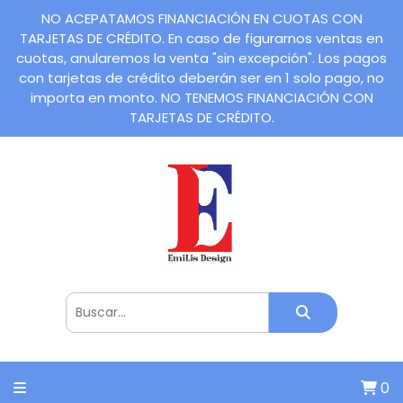
NO ACEPATAMOS FINANCIACIÓN EN CUOTAS CON
TARJETAS DE CRÉDITO. En caso de figurarnos ventas en
cuotas, anularemos la venta "sin excepción". Los pagos
con tarjetas de crédito deberán ser en 1 solo pago, no
importa en monto. NO TENEMOS FINANCIACIÓN CON
TARJETAS DE CRÉDITO.
0